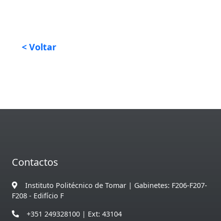
< Voltar
Contactos
Instituto Politécnico de Tomar | Gabinetes: F206-F207-
F208 - Edifício F
+351 249328100 | Ext: 43104