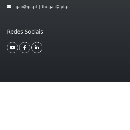
gaii@ipt.pt | tto.gaii@ipt.pt
Redes Sociais