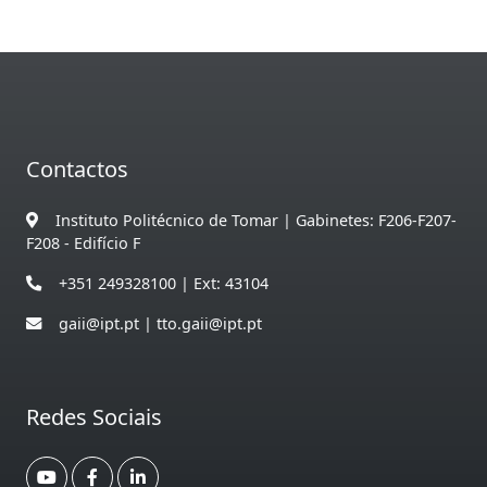
Contactos
Instituto Politécnico de Tomar | Gabinetes: F206-F207-
F208 - Edifício F
+351 249328100 | Ext: 43104
gaii@ipt.pt | tto.gaii@ipt.pt
Redes Sociais