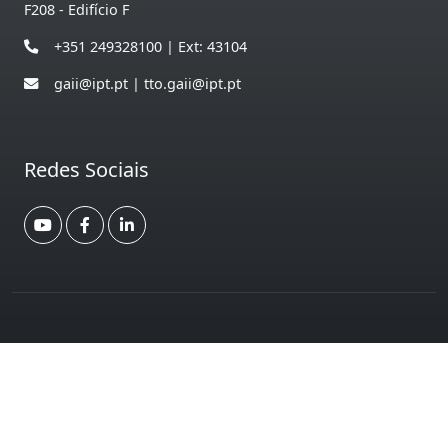
F208 - Edifício F
+351 249328100 | Ext: 43104
gaii@ipt.pt | tto.gaii@ipt.pt
Redes Sociais