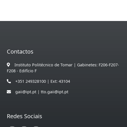
Contactos
Instituto Politécnico de Tomar | Gabinetes: F206-F207-
F208 - Edifício F
+351 249328100 | Ext: 43104
gaii@ipt.pt | tto.gaii@ipt.pt
Redes Sociais