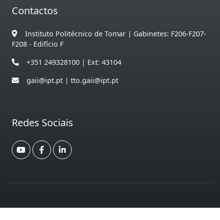
Contactos
Instituto Politécnico de Tomar | Gabinetes: F206-F207-
F208 - Edifício F
+351 249328100 | Ext: 43104
gaii@ipt.pt | tto.gaii@ipt.pt
Redes Sociais