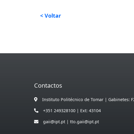
< Voltar
Contactos
Instituto Politécnico de Tomar | Gabinetes: F
+351 249328100 | Ext: 43104
gaii@ipt.pt | tto.gaii@ipt.pt