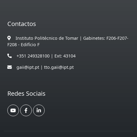
Contactos
Instituto Politécnico de Tomar | Gabinetes: F206-F207-
F208 - Edifício F
+351 249328100 | Ext: 43104
gaii@ipt.pt | tto.gaii@ipt.pt
Redes Sociais