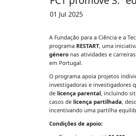
FCT promove 3.ª e
01 Jul 2025
A Fundação para a Ciência e a Tec
programa
RESTART
, uma iniciati
género
nas atividades e carreira
em Portugal.
O programa apoia projetos indiv
investigadoras e investigadores
de
licença parental
, incluindo s
casos de
licença partilhada
, des
incentivando uma partilha equilib
Condições de apoio: