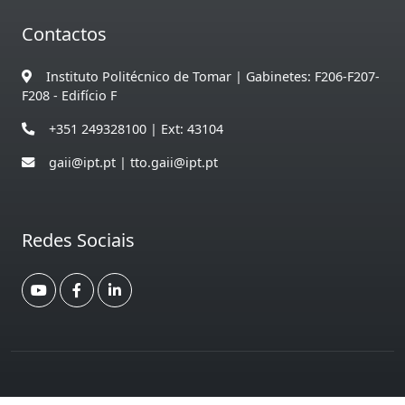
Contactos
Instituto Politécnico de Tomar | Gabinetes: F206-F207-
F208 - Edifício F
+351 249328100 | Ext: 43104
gaii@ipt.pt | tto.gaii@ipt.pt
Redes Sociais