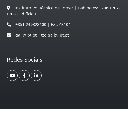
Instituto Politécnico de Tomar | Gabinetes: F206-F207-
F208 - Edifício F
+351 249328100 | Ext: 43104
gaii@ipt.pt | tto.gaii@ipt.pt
Redes Sociais