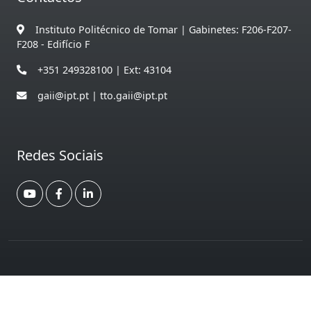
Instituto Politécnico de Tomar | Gabinetes: F206-F207-
F208 - Edifício F
+351 249328100 | Ext: 43104
gaii@ipt.pt | tto.gaii@ipt.pt
Redes Sociais