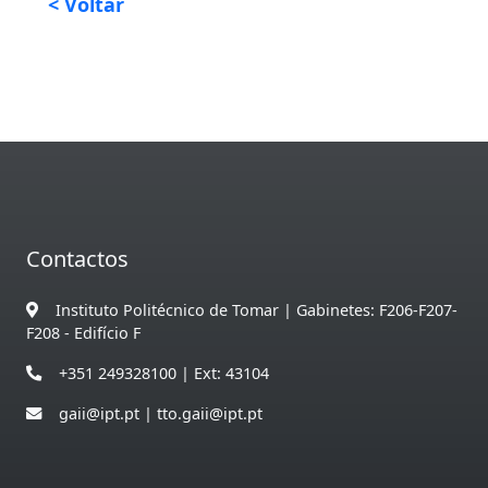
< Voltar
Contactos
Instituto Politécnico de Tomar | Gabinetes: F206-F207-
F208 - Edifício F
+351 249328100 | Ext: 43104
gaii@ipt.pt | tto.gaii@ipt.pt