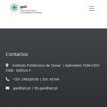
Contactos
Instituto Politécnico de Tomar | Gabinetes: F206-F207-
F208 - Edifício F
+351 249328100 | Ext: 43104
gaii@ipt.pt | tto.gaii@ipt.pt