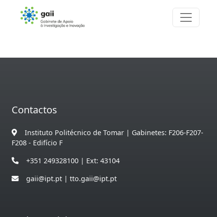
Contactos
Instituto Politécnico de Tomar | Gabinetes: F206-F207-
F208 - Edifício F
+351 249328100 | Ext: 43104
gaii@ipt.pt | tto.gaii@ipt.pt